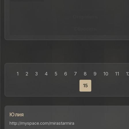
Отправить
Сбросить
1
2
3
4
5
6
7
8
9
10
11
1
15
Юлия
http://myspace.com/mirastarmira