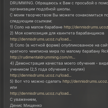
DRUMMING. Обращаюсь к Вам с просьбой о пом
организации подобной школы.
С моим творчеством Вы можете ознакомиться п
следующим ссылкам:
1) Соло на малом барабане
http://dennisdrums.ucoz.
2) Моя композиция для квинтета барабанщиков
http://dennisdrums.ucoz.ru/load...
3) Соло (в нотной форме) опубликованное на сай
кратного чемпиона мира по малому барабану Ric
http://rudimentaldrumming.com/m...
4) Демонстрация качества моего обучения - вид
учеником (2,5 года обучения с «нуля»)
http://dennisdrums.ucoz.ru/load...
5) Вот что можно сделать
http://dennisdrums.ucoz.r
или
http://dennisdrums.ucoz.ru/load...
С уважением,
Денис Мищенко