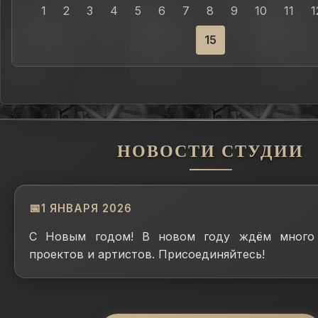
1
2
3
4
5
6
7
8
9
10
11
1
15
НОВОСТИ СТУДИИ
1 ЯНВАРЯ 2026
С Новым годом! В новом году ждём много 
проектов и артистов. Присоединяйтесь!