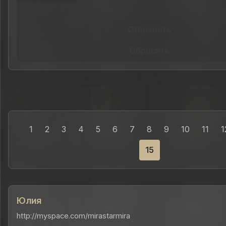
Отправить
Сбросить
1
2
3
4
5
6
7
8
9
10
11
1
15
Юлия
http://myspace.com/mirastarmira