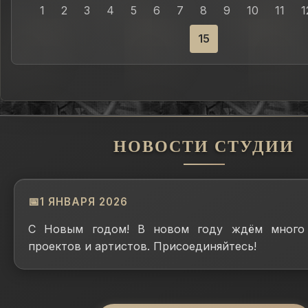
1
2
3
4
5
6
7
8
9
10
11
1
15
НОВОСТИ СТУДИИ
1 ЯНВАРЯ 2026
С Новым годом! В новом году ждём много 
проектов и артистов. Присоединяйтесь!