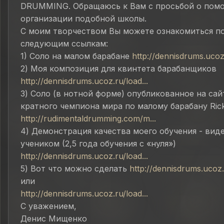
DRUMMING. Обращаюсь к Вам с просьбой о пом
организации подобной школы.
С моим творчеством Вы можете ознакомиться п
следующим ссылкам:
1) Соло на малом барабане
http://dennisdrums.ucoz.
2) Моя композиция для квинтета барабанщиков
http://dennisdrums.ucoz.ru/load...
3) Соло (в нотной форме) опубликованное на сай
кратного чемпиона мира по малому барабану Ric
http://rudimentaldrumming.com/m...
4) Демонстрация качества моего обучения - вид
учеником (2,5 года обучения с «нуля»)
http://dennisdrums.ucoz.ru/load...
5) Вот что можно сделать
http://dennisdrums.ucoz.r
или
http://dennisdrums.ucoz.ru/load...
С уважением,
Денис Мищенко