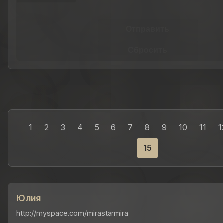
Отправить
Сбросить
1
2
3
4
5
6
7
8
9
10
11
1
15
Юлия
http://myspace.com/mirastarmira