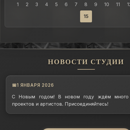
1
2
3
4
5
6
7
8
9
10
11
1
15
НОВОСТИ СТУДИИ
1 ЯНВАРЯ 2026
С Новым годом! В новом году ждём много 
проектов и артистов. Присоединяйтесь!