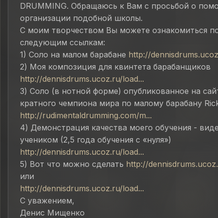
DRUMMING. Обращаюсь к Вам с просьбой о пом
организации подобной школы.
С моим творчеством Вы можете ознакомиться п
следующим ссылкам:
1) Соло на малом барабане
http://dennisdrums.ucoz.
2) Моя композиция для квинтета барабанщиков
http://dennisdrums.ucoz.ru/load...
3) Соло (в нотной форме) опубликованное на сай
кратного чемпиона мира по малому барабану Ric
http://rudimentaldrumming.com/m...
4) Демонстрация качества моего обучения - вид
учеником (2,5 года обучения с «нуля»)
http://dennisdrums.ucoz.ru/load...
5) Вот что можно сделать
http://dennisdrums.ucoz.r
или
http://dennisdrums.ucoz.ru/load...
С уважением,
Денис Мищенко