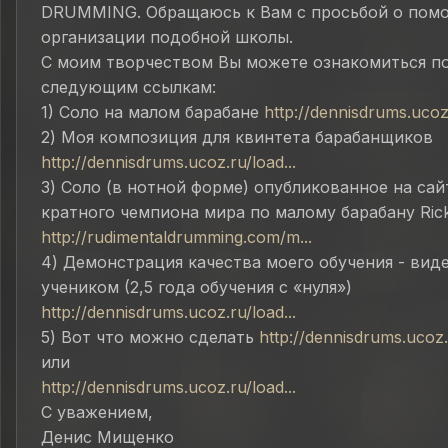
DRUMMING. Обращаюсь к Вам с просьбой о пом
организации подобной школы.
С моим творчеством Вы можете ознакомиться п
следующим ссылкам:
1) Соло на малом барабане
http://dennisdrums.ucoz.
2) Моя композиция для квинтета барабанщиков
http://dennisdrums.ucoz.ru/load...
3) Соло (в нотной форме) опубликованное на сай
кратного чемпиона мира по малому барабану Ric
http://rudimentaldrumming.com/m...
4) Демонстрация качества моего обучения - вид
учеником (2,5 года обучения с «нуля»)
http://dennisdrums.ucoz.ru/load...
5) Вот что можно сделать
http://dennisdrums.ucoz.r
или
http://dennisdrums.ucoz.ru/load...
С уважением,
Денис Мищенко