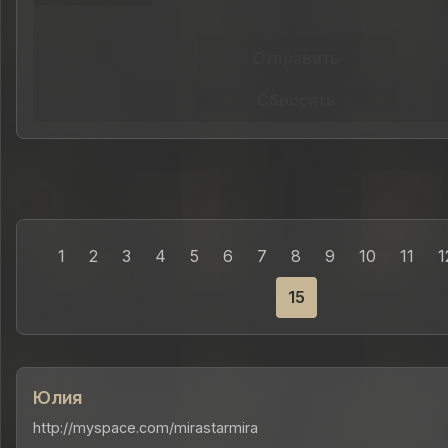
Отправить
Сбросить
1
2
3
4
5
6
7
8
9
10
11
1
15
Юлия
http://myspace.com/mirastarmira