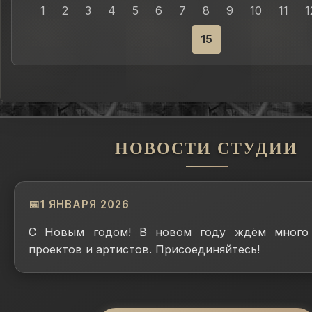
1
2
3
4
5
6
7
8
9
10
11
1
15
НОВОСТИ СТУДИИ
1 ЯНВАРЯ 2026
С Новым годом! В новом году ждём много 
проектов и артистов. Присоединяйтесь!